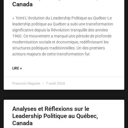
Canada
« `html L’évolution du Leadership Politique au Québec Le
leadership politique au Québec a subi une transformation
significative depuis la Révolution tranquille des années
1960. Ce mouvement a marqué une période de profonde
modernisation sociale et économique, redéfinissant les
structures politiques traditionnelles. Un des premiers
acteurs majeurs de cette transformation fut
LIRE +
Francois Haguier
7 août 2024
Analyses et Réflexions sur le
Leadership Politique au Québec,
Canada